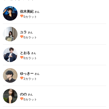
但木美紀
さん
0
カラット
ユラ
さん
0
カラット
とおる
さん
0
カラット
ゆっきー
さん
2
カラット
のの
さん
0
カラット