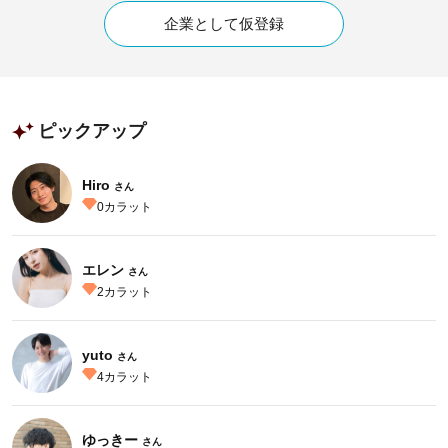
企業として仮登録
ピックアップ
Hiro
さん
0
カラット
エレン
さん
2
カラット
yuto
さん
4
カラット
ゆっきー
さん