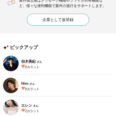
案件成立後はメッセージ機能やファイル共有機能な
ど、様々な便利機能で案件の進行をサポートします。
企業として仮登録
ピックアップ
但木美紀
さん
0
カラット
Hiro
さん
0
カラット
エレン
さん
2
カラット