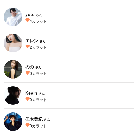
yuto
さん
4
カラット
エレン
さん
2
カラット
のの
さん
0
カラット
Kevin
さん
0
カラット
但木美紀
さん
0
カラット