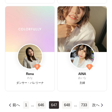
0
0
Rena
AINA
れな
あいな
ダンサー・バレリーナ
主婦
前へ
1
...
646
647
648
...
733
次へ