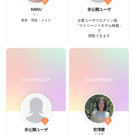
0
-
HAKU
非公開ユーザ
はく
美容・理容・メイク
企業ユーザでログイン後、
「マイページ > モデル検索」
で
閲覧できます
-
0
非公開ユーザ
宮澤愛
宮澤愛