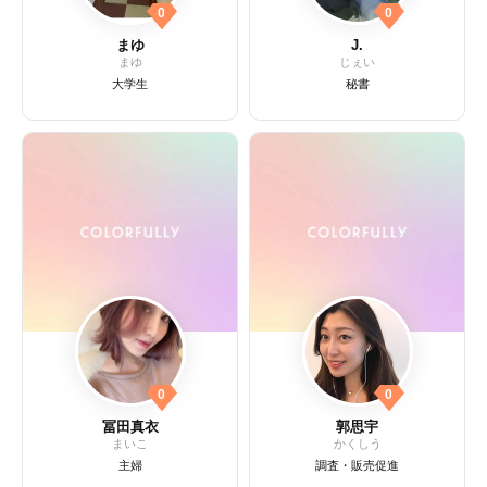
0
0
まゆ
J.
まゆ
じぇい
大学生
秘書
0
0
冨田真衣
郭思宇
まいこ
かくしう
主婦
調査・販売促進