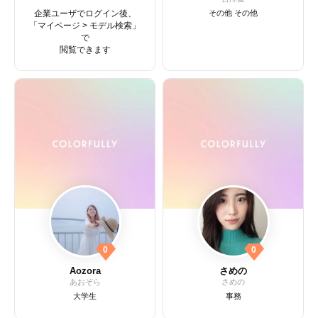
企業ユーザでログイン後、
その他 その他
「マイページ > モデル検索」
で
閲覧できます
0
0
Aozora
さめの
あおぞら
さめの
大学生
事務