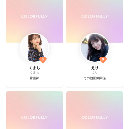
0
0
くまち
えり
くまち
えり
看護師
その他医療関係