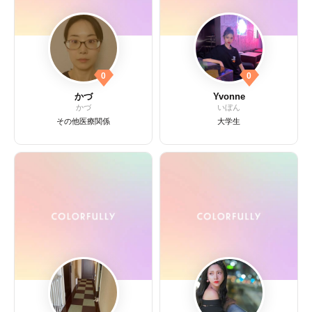
0
0
かづ
Yvonne
かづ
いぼん
その他医療関係
大学生