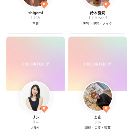
0
0
shigemi
鈴木愛莉
しげみ
すずきあいり
営業
美容・理容・メイク
0
0
リン
まあ
りん
まあ
大学生
調理・栄養・製菓