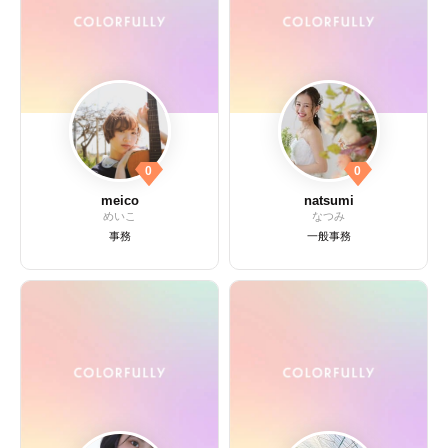
0
0
meico
natsumi
めいこ
なつみ
事務
一般事務