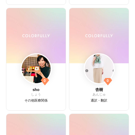
0
0
sho
杏樹
しょう
あんじゅ
その他医療関係
通訳・翻訳