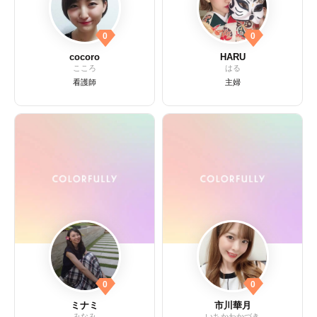
0
0
cocoro
HARU
こころ
はる
看護師
主婦
0
0
ミナミ
市川華月
みなみ
いちかわかづき