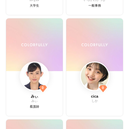
大学生
一般事務
0
0
みぃ
cica
みぃ
しか
看護師