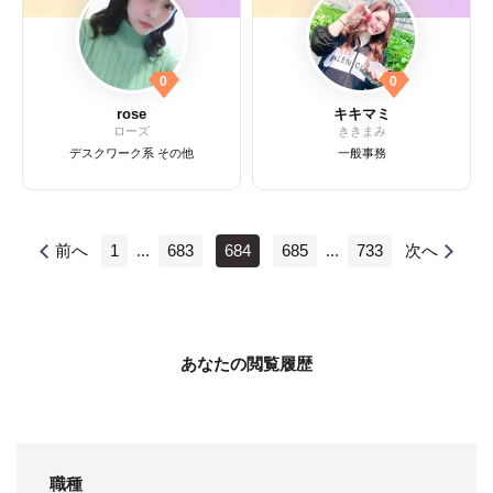
0
0
rose
キキマミ
ローズ
ききまみ
デスクワーク系 その他
一般事務
前へ
1
...
683
684
685
...
733
次へ
あなたの閲覧履歴
職種