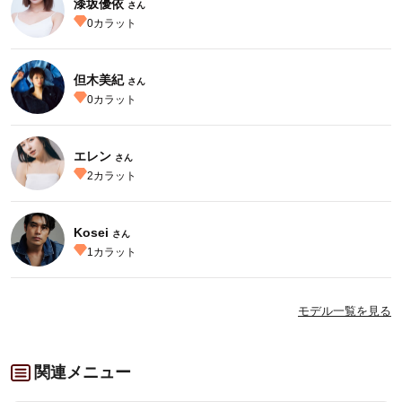
漆坂優依
さん
0
カラット
但木美紀
さん
0
カラット
エレン
さん
2
カラット
Kosei
さん
1
カラット
モデル一覧を見る
関連メニュー