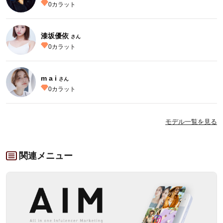
0
カラット
漆坂優依
さん
0
カラット
m a i
さん
0
カラット
モデル一覧を見る
関連メニュー