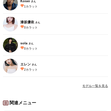
Kosei
さん
1
カラット
漆坂優依
さん
0
カラット
sola
さん
0
カラット
エレン
さん
2
カラット
モデル一覧を見る
関連メニュー