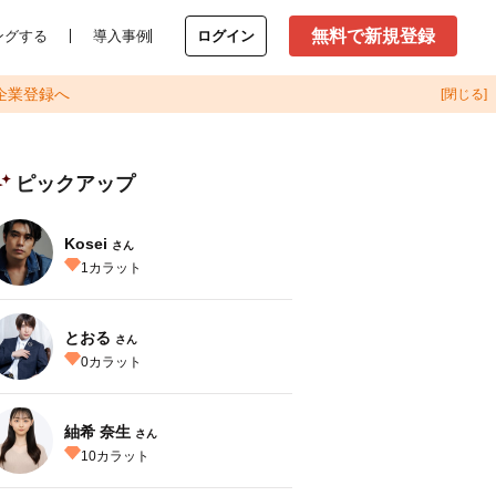
無料で新規登録
ングする
導入事例
ログイン
企業登録へ
[閉じる]
ピックアップ
Kosei
さん
1
カラット
とおる
さん
0
カラット
紬希 奈生
さん
10
カラット