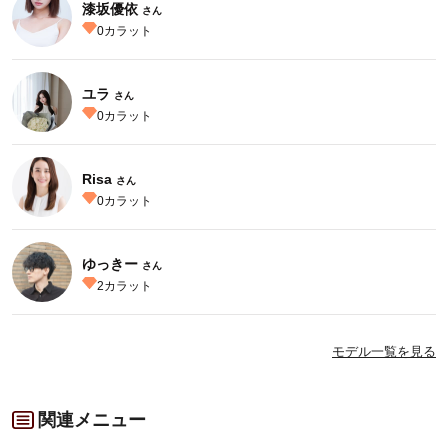
漆坂優依
さん
0
カラット
ユラ
さん
0
カラット
Risa
さん
0
カラット
ゆっきー
さん
2
カラット
モデル一覧を見る
関連メニュー