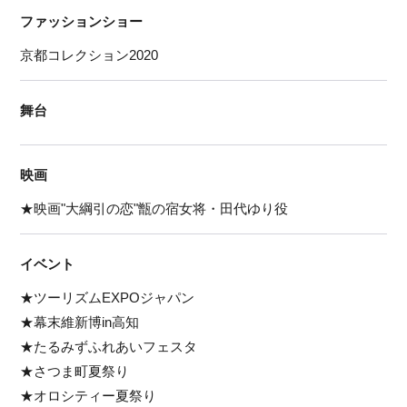
ファッションショー
京都コレクション2020
舞台
映画
★映画"大綱引の恋"甑の宿女将・田代ゆり役
イベント
★ツーリズムEXPOジャパン
★幕末維新博in高知
★たるみずふれあいフェスタ
★さつま町夏祭り
★オロシティー夏祭り