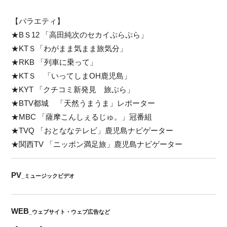
【バラエティ】
★BＳ12 「高田純次のセカイぷらぷら」
★KTＳ「わがまま気まま旅気分」
★RKB 「列車に乗って」
★KTＳ 「いってしまOH鹿児島」
★KYT 「クチコミ新発見 旅ぷら」
★BTV都城 「天然うまうま」レポーター
★MBC 「薩摩こんしぇるじゅ。」冠番組
★TVQ 「おとななテレビ」鹿児島ナビゲーター
★関西TV 「ニッポン満足旅」鹿児島ナビゲーター
PV
_ミュージックビデオ
WEB
_ウェブサイト・ウェブ広告など