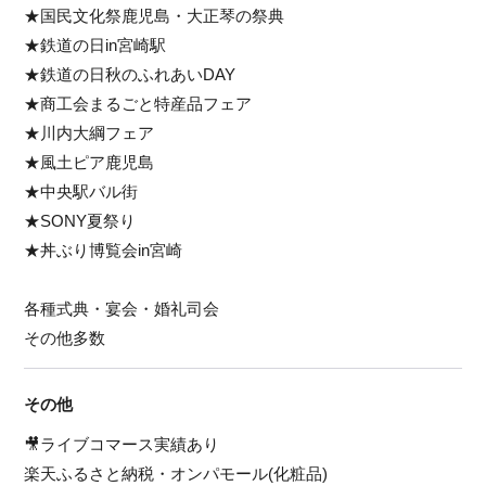
★国民文化祭鹿児島・大正琴の祭典
★鉄道の日in宮崎駅
★鉄道の日秋のふれあいDAY
★商工会まるごと特産品フェア
★川内大綱フェア
★風土ピア鹿児島
★中央駅バル街
★SONY夏祭り
★丼ぶり博覧会in宮崎
各種式典・宴会・婚礼司会
その他多数
その他
🎥ライブコマース実績あり
楽天ふるさと納税・オンパモール(化粧品)