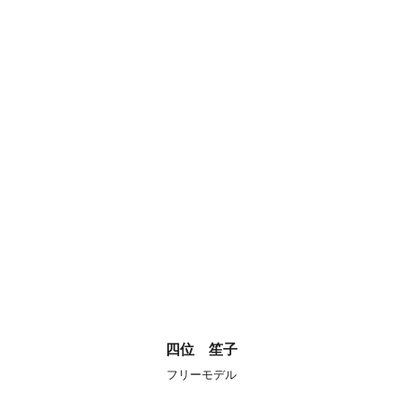
四位 笙子
フリーモデル