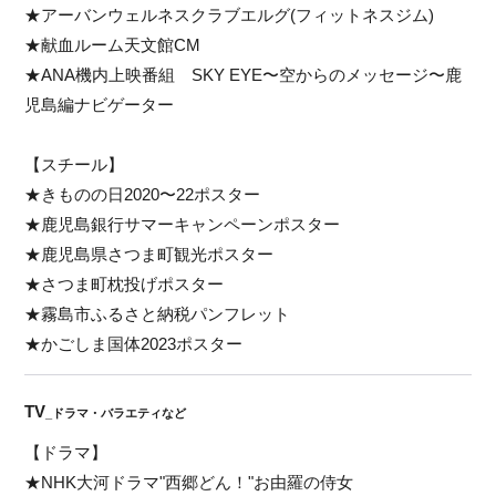
★アーバンウェルネスクラブエルグ(フィットネスジム)
★献血ルーム天文館CM
★ANA機内上映番組 SKY EYE〜空からのメッセージ〜鹿
児島編ナビゲーター
【スチール】
★きものの日2020〜22ポスター
★鹿児島銀行サマーキャンペーンポスター
★鹿児島県さつま町観光ポスター
★さつま町枕投げポスター
★霧島市ふるさと納税パンフレット
★かごしま国体2023ポスター
TV
_ドラマ・バラエティなど
【ドラマ】
★NHK大河ドラマ"西郷どん！"お由羅の侍女