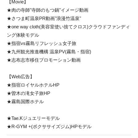
【Movie】
★肉の寺師"寺師のもつ鍋"イメージ動画
★さつま町温泉PR動画"浪漫竹温泉"
★one way cloth(美容室使い捨てクロス)クラウドファンディ
ング体験モデル
★指宿vs霧島リフレッシュ女子旅
★九州観光推進機構 温泉PV(霧島・指宿)
★志布志市移住プロモーション動画
【Web広告】
★指宿ロイヤルホテルHP
★曽木の滝女子旅HP
★霧島国際ホテル
★Tae.Kジュエリーモデル
★R-GYM +(ボクササイズジム)HPモデル