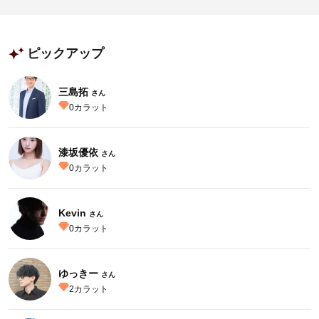
ピックアップ
三島拓
さん
0
カラット
漆坂優依
さん
0
カラット
Kevin
さん
0
カラット
ゆっきー
さん
2
カラット