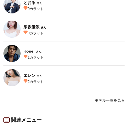
とおる
さん
0
カラット
漆坂優依
さん
0
カラット
Kosei
さん
1
カラット
エレン
さん
2
カラット
モデル一覧を見る
関連メニュー