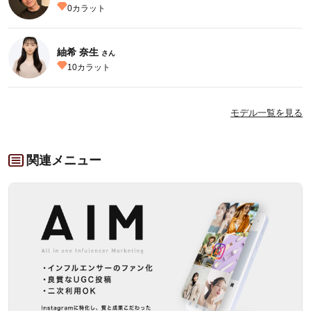
0
カラット
紬希 奈生
さん
10
カラット
モデル一覧を見る
関連メニュー