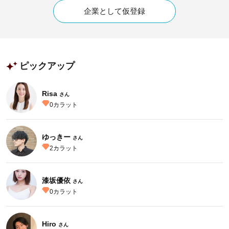
企業として仮登録
ピックアップ
Risa
さん
0
カラット
ゆっきー
さん
2
カラット
漆坂優依
さん
0
カラット
Hiro
さん