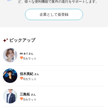
ど、様々な便利機能で案件の進行をサポートします。
企業として仮登録
ピックアップ
m a i
さん
0
カラット
但木美紀
さん
0
カラット
三島拓
さん
0
カラット