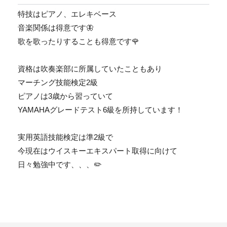
特技はピアノ、エレキベース
音楽関係は得意です🦋
歌を歌ったりすることも得意です🌹
資格は吹奏楽部に所属していたこともあり
マーチング技能検定2級
ピアノは3歳から習っていて
YAMAHAグレードテスト6級を所持しています！
実用英語技能検定は準2級で
今現在はウイスキーエキスパート取得に向けて
日々勉強中です、、、✏️