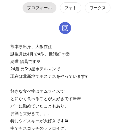
プロフィール
フォト
ワークス
熊本県出身、大阪在住
誕生月は4月でA型、世話好き🥺
綺世 陽葵です🌹
24歳 元5つ星ホテルマンで
現在は北新地でホステスをやっています♥️
好きな食べ物はオムライスで
とにかく食べることが大好きです💭💭
バーに勤めていたこともあり、
お酒も大好きで、、、
特にウイスキーが大好きです🥃
中でもスコッチのラフロイグ。