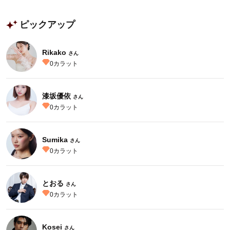
ピックアップ
Rikako
さん
0
カラット
漆坂優依
さん
0
カラット
Sumika
さん
0
カラット
とおる
さん
0
カラット
Kosei
さん