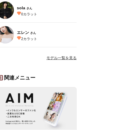
sola
さん
0
カラット
エレン
さん
2
カラット
モデル一覧を見る
関連メニュー