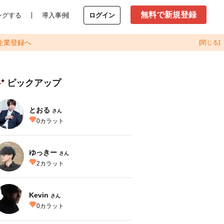
無料で新規登録
ングする
導入事例
ログイン
企業登録へ
[閉じる]
ピックアップ
とおる
さん
0
カラット
ゆっきー
さん
2
カラット
Kevin
さん
0
カラット