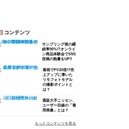
コンテンツ
サンプリング後の継
続率90%!?オンライ
ン商品体験会でSNS
投稿の熱量をUP!!
着画でPV20倍!?売
上アップに導いた
リモフォトモデル
の撮影ポイントと
は？
通販大手ニッセン、
ユーザー目線の「着
用画像」とは？
もっとコンテンツを見る