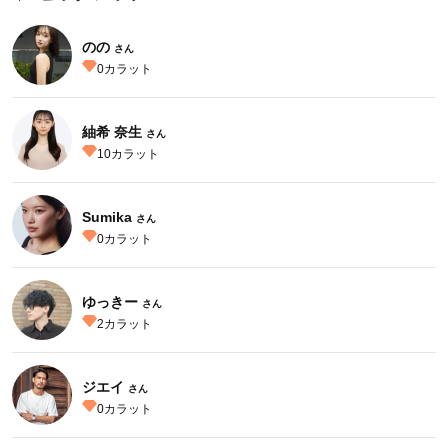
のの
さん
0
カラット
紬希 奈生
さん
10
カラット
Sumika
さん
0
カラット
ゆっきー
さん
2
カラット
ジエイ
さん
0
カラット