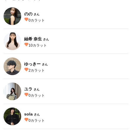
のの
さん
0
カラット
紬希 奈生
さん
10
カラット
ゆっきー
さん
2
カラット
ユラ
さん
0
カラット
sola
さん
0
カラット