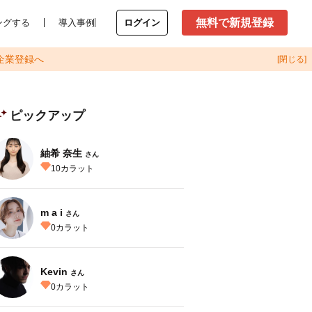
無料で新規登録
ングする
導入事例
ログイン
企業登録へ
[閉じる]
ピックアップ
紬希 奈生
さん
10
カラット
m a i
さん
0
カラット
Kevin
さん
0
カラット