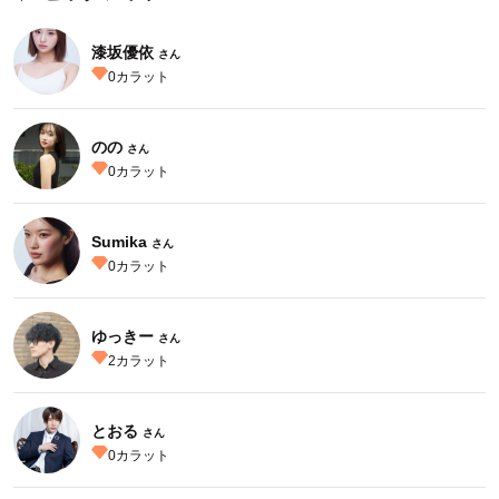
漆坂優依
さん
0
カラット
のの
さん
0
カラット
Sumika
さん
0
カラット
ゆっきー
さん
2
カラット
とおる
さん
0
カラット