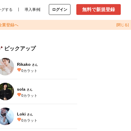
無料で新規登録
ングする
導入事例
ログイン
企業登録へ
[閉じる]
ピックアップ
Rikako
さん
0
カラット
sola
さん
0
カラット
Loki
さん
0
カラット