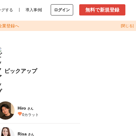
無料で新規登録
ングする
導入事例
ログイン
企業登録へ
[閉じる]
ピックアップ
Hiro
さん
0
カラット
Risa
さん