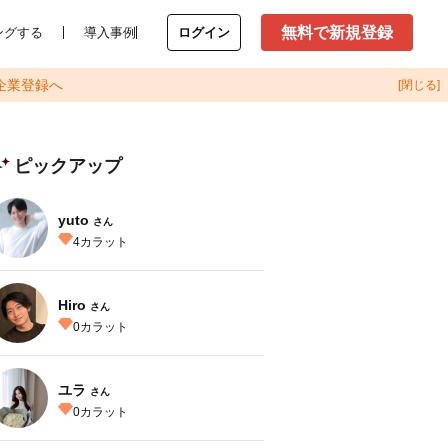
無料で新規登録
ングする
導入事例
ログイン
企業登録へ
[閉じる]
ピックアップ
yuto
さん
4
カラット
Hiro
さん
0
カラット
ユラ
さん
0
カラット