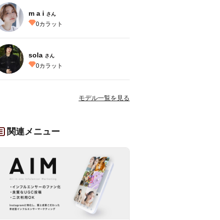
m a i
さん
0
カラット
sola
さん
0
カラット
モデル一覧を見る
関連メニュー