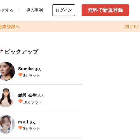
無料で新規登録
ングする
導入事例
ログイン
企業登録へ
[閉じる]
ピックアップ
Sumika
さん
0
カラット
紬希 奈生
さん
10
カラット
m a i
さん
0
カラット