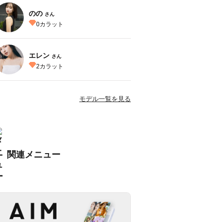
のの
さん
0
カラット
エレン
さん
2
カラット
モデル一覧を見る
関連メニュー