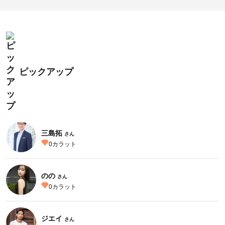
ピックアップ
三島拓
さん
0
カラット
のの
さん
0
カラット
ジエイ
さん